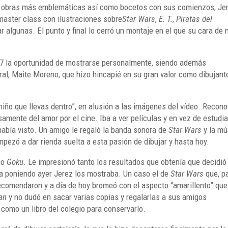
us obras más emblemáticas así como bocetos con sus comienzos, Je
 master class con ilustraciones sobre
Star Wars
,
E. T.
,
Piratas del
tar algunas. El punto y final lo cerró un montaje en el que su cara de 
 7 la oportunidad de mostrarse personalmente, siendo además
ural, Maite Moreno, que hizo hincapié en su gran valor como dibujant
niño que llevas dentro”, en alusión a las imágenes del vídeo. Recono
samente del amor por el cine. Iba a ver películas y en vez de estudia
había visto. Un amigo le regaló la banda sonora de
Star Wars
y la mú
mpezó a dar rienda suelta a esta pasión de dibujar y hasta hoy.
mo
Goku
. Le impresionó tanto los resultados que obtenía que decidió
ba poniendo ayer Jerez los mostraba. Un caso el de
Star Wars
que, p
ecomendaron y a día de hoy bromeó con el aspecto “amarillento” que
an
y no dudó en sacar varias copias y regalarlas a sus amigos
ó como un libro del colegio para conservarlo.