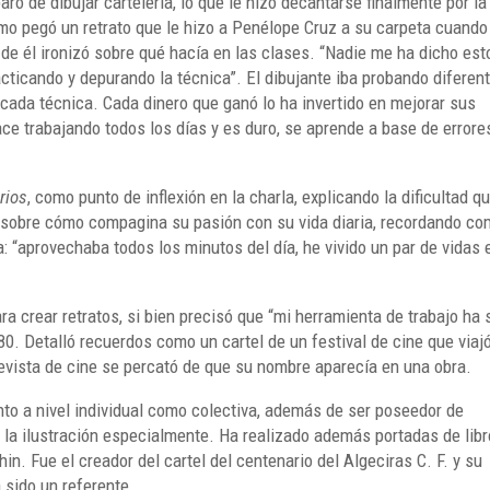
ró de dibujar cartelería, lo que le hizo decantarse finalmente por la
ómo pegó un retrato que le hizo a Penélope Cruz a su carpeta cuando
a de él ironizó sobre qué hacía en las clases. “Nadie me ha dicho est
cticando y depurando la técnica”. El dibujante iba probando diferen
 cada técnica. Cada dinero que ganó lo ha invertido en mejorar sus
hace trabajando todos los días y es duro, se aprende a base de errore
rios
, como punto de inflexión en la charla, explicando la dificultad qu
s sobre cómo compagina su pasión con su vida diaria, recordando c
: “aprovechaba todos los minutos del día, he vivido un par de vidas 
 crear retratos, si bien precisó que “mi herramienta de trabajo ha 
80. Detalló recuerdos como un cartel de un festival de cine que viaj
evista de cine se percató de que su nombre aparecía en una obra.
to a nivel individual como colectiva, además de ser poseedor de
 la ilustración especialmente. Ha realizado además portadas de libr
n. Fue el creador del cartel del centenario del Algeciras C. F. y su
 sido un referente.