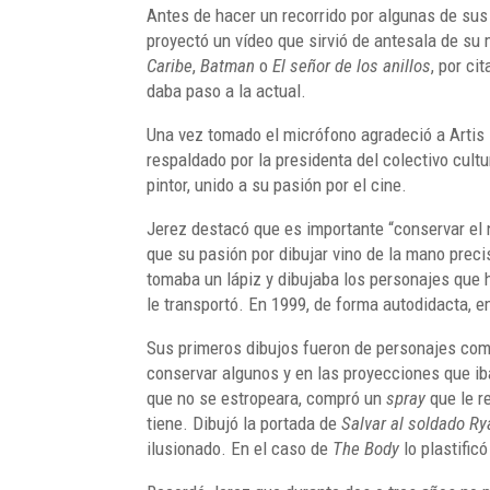
Antes de hacer un recorrido por algunas de s
proyectó un vídeo que sirvió de antesala de su
Caribe
,
Batman
o
El señor de los anillos
, por ci
daba paso a la actual.
Una vez tomado el micrófono agradeció a Artis
respaldado por la presidenta del colectivo cult
pintor, unido a su pasión por el cine.
Jerez destacó que es importante “conservar el 
que su pasión por dibujar vino de la mano preci
tomaba un lápiz y dibujaba los personajes que 
le transportó. En 1999, de forma autodidacta, e
Sus primeros dibujos fueron de personajes co
conservar algunos y en las proyecciones que i
que no se estropeara, compró un
spray
que le r
tiene. Dibujó la portada de
Salvar al soldado Ry
ilusionado. En el caso de
The Body
lo plastific