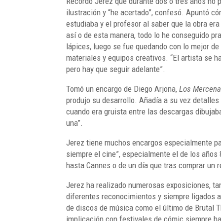
Recordó Jerez que durante dos o tres años no pa
ilustración y “he acertado”, confesó. Apuntó c
estudiaba y el profesor al saber que la obra er
así o de esta manera, todo lo he conseguido pra
lápices, luego se fue quedando con lo mejor de
materiales y equipos creativos. “El artista se 
pero hay que seguir adelante”.
Tomó un encargo de Diego Arjona,
Los Mercena
produjo su desarrollo. Añadía a su vez detalle
cuando era gruista entre las descargas dibujaba
una”.
Jerez tiene muchos encargos especialmente para
siempre el cine”, especialmente el de los años 
hasta Cannes o de un día que tras comprar un r
Jerez ha realizado numerosas exposiciones, tan
diferentes reconocimientos y siempre ligados a
de discos de música como el último de Brutal Thi
implicación con festivales de cómic siempre ha