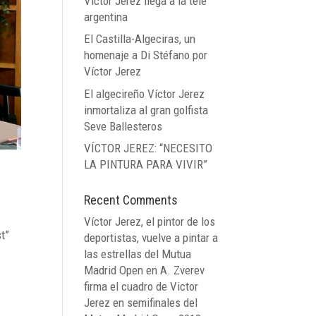
Víctor Jerez llega a la tele
argentina
El Castilla-Algeciras, un
homenaje a Di Stéfano por
Víctor Jerez
El algecireño Víctor Jerez
inmortaliza al gran golfista
Seve Ballesteros
VÍCTOR JEREZ: “NECESITO
LA PINTURA PARA VIVIR”
Recent Comments
Víctor Jerez, el pintor de los
st”
deportistas, vuelve a pintar a
las estrellas del Mutua
Madrid Open
en
A. Zverev
firma el cuadro de Victor
Jerez en semifinales del