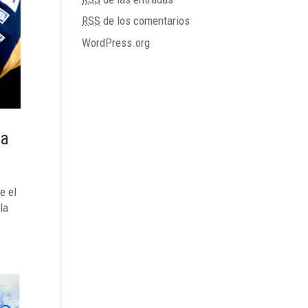
RSS
de los comentarios
WordPress.org
ia
e el
la