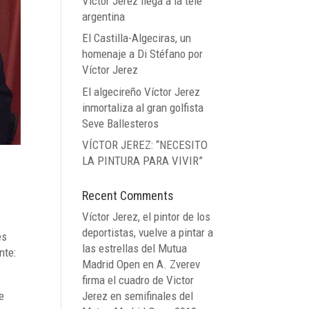
Víctor Jerez llega a la tele
argentina
El Castilla-Algeciras, un
homenaje a Di Stéfano por
Víctor Jerez
El algecireño Víctor Jerez
inmortaliza al gran golfista
Seve Ballesteros
VÍCTOR JEREZ: “NECESITO
LA PINTURA PARA VIVIR”
Recent Comments
Víctor Jerez, el pintor de los
deportistas, vuelve a pintar a
es
las estrellas del Mutua
nte:
Madrid Open
en
A. Zverev
firma el cuadro de Victor
e
Jerez en semifinales del