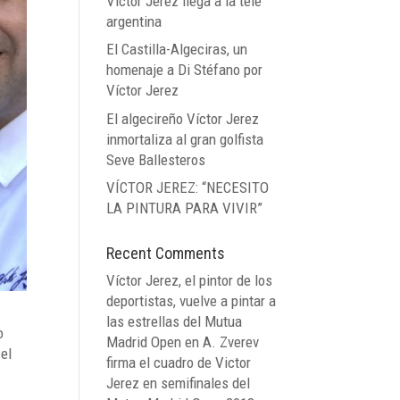
Víctor Jerez llega a la tele
argentina
El Castilla-Algeciras, un
homenaje a Di Stéfano por
Víctor Jerez
El algecireño Víctor Jerez
inmortaliza al gran golfista
Seve Ballesteros
VÍCTOR JEREZ: “NECESITO
LA PINTURA PARA VIVIR”
Recent Comments
Víctor Jerez, el pintor de los
deportistas, vuelve a pintar a
las estrellas del Mutua
o
Madrid Open
en
A. Zverev
 el
firma el cuadro de Victor
Jerez en semifinales del